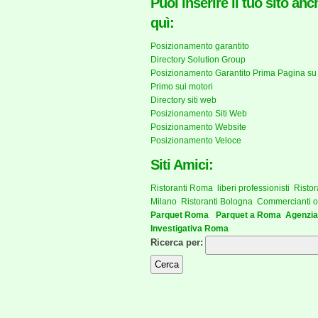
Puoi inserire il tuo sito anc
quì:
Posizionamento garantito
Directory Solution Group
Posizionamento Garantito Prima Pagina su
Primo sui motori
Directory siti web
Posizionamento Siti Web
Posizionamento Website
Posizionamento Veloce
Siti Amici:
Ristoranti Roma
,
liberi professionisti
,
Ristor
Milano
,
Ristoranti Bologna
,
Commercianti o
Parquet Roma
-
Parquet a Roma
,
Agenzia
Investigativa Roma
Ricerca per: