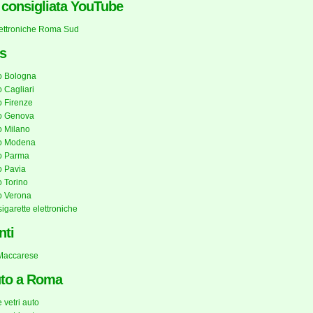
a consigliata YouTube
lettroniche Roma Sud
s
o Bologna
 Cagliari
 Firenze
o Genova
 Milano
o Modena
o Parma
 Pavia
 Torino
o Verona
sigarette elettroniche
nti
 Maccarese
uto a Roma
 vetri auto