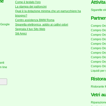
he
Attivit
Come è testato l'oro
La stampa dei palloncini
Sigarette e
Qual è la dotazione minima che un parrucchiere ha
bisogno?
Partner
Centro assistenza BMW Roma
 Google
Sigaretta elettronica, addio ai cattivi odori
Compro Or
Segnala il tuo Sito Web
Compro Oro
Siti Amici
Compro Oro
Compro Or
Compro Oro
Compro Or
Compro Or
Compro Oro
Compro Oro
anti
Compro Or
n line
Liquidi per 
Ristora
Ristorante
Vetri a
Riparazione