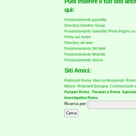
Puoi inserire il tuo sito anc
quì:
Posizionamento garantito
Directory Solution Group
Posizionamento Garantito Prima Pagina su
Primo sui motori
Directory siti web
Posizionamento Siti Web
Posizionamento Website
Posizionamento Veloce
Siti Amici:
Ristoranti Roma
,
liberi professionisti
,
Ristor
Milano
,
Ristoranti Bologna
,
Commercianti o
Parquet Roma
-
Parquet a Roma
,
Agenzia
Investigativa Roma
Ricerca per: