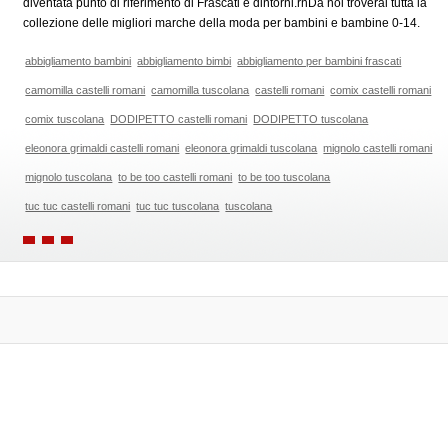
diventata punto di riferimento di Frascati e dintorni.rnDa noi troverai tutta la
collezione delle migliori marche della moda per bambini e bambine 0-14.
abbigliamento bambini
abbigliamento bimbi
abbigliamento per bambini frascati
camomilla castelli romani
camomilla tuscolana
castelli romani
comix castelli romani
comix tuscolana
DODIPETTO castelli romani
DODIPETTO tuscolana
eleonora grimaldi castelli romani
eleonora grimaldi tuscolana
mignolo castelli romani
mignolo tuscolana
to be too castelli romani
to be too tuscolana
tuc tuc castelli romani
tuc tuc tuscolana
tuscolana