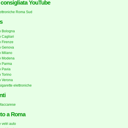
a consigliata YouTube
lettroniche Roma Sud
s
o Bologna
 Cagliari
 Firenze
o Genova
 Milano
o Modena
o Parma
 Pavia
 Torino
o Verona
sigarette elettroniche
nti
 Maccarese
uto a Roma
 vetri auto