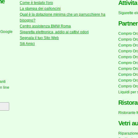
he
Attivit
Come è testato l'oro
La stampa dei palloncini
Sigarette e
Qual è la dotazione minima che un parrucchiere ha
bisogno?
Partner
Centro assistenza BMW Roma
 Google
Sigaretta elettronica, addio ai cattivi odori
Compro Or
Segnala il tuo Sito Web
Compro Oro
Siti Amici
Compro Oro
Compro Or
Compro Oro
Compro Or
Compro Or
Compro Oro
Compro Oro
anti
Compro Or
n line
Liquidi per 
Ristora
Ristorante
Vetri a
Riparazione