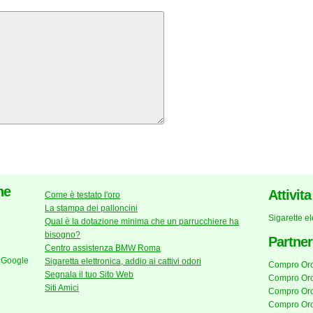
he
Attivit
Come è testato l'oro
La stampa dei palloncini
Sigarette e
Qual è la dotazione minima che un parrucchiere ha
bisogno?
Partner
Centro assistenza BMW Roma
 Google
Sigaretta elettronica, addio ai cattivi odori
Compro Or
Segnala il tuo Sito Web
Compro Oro
Siti Amici
Compro Oro
Compro Or