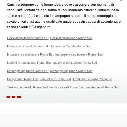
Ranch si propone come luogo ideale dove trascorrere veri momenti di
tranquillità, lontani da ogni forma di inquinamento cittadino, immersi nella
pace e nei profumi che solo la campagna sa dare. Il nostro maneggio si
avvale di validi istruttori e qualificate guide equestri capaci di accontentare
anche i clienti più esigenti.rn
Corsi di equitazione Roma Est
Corsi di equitazione Roma Sud
Domare un Cavallo Roma Est
Domare un Cavallo Roma Sud
Imparare a cavalcare a Roma Est
Imparare a cavalcare a Roma Sud
Lezioni di equitazione Roma Est
Lezioni di equitazione Roma Sud
Maneggio big ranch Roma Est
Maneggio big ranch Roma Sud
Pony club a Roma Est
Pony club a Roma Sud
Trekking a cavallo Roma Est
Trekking a cavallo Roma Sud
vendita cavalli Roma Est
vendita cavalli Roma Sud