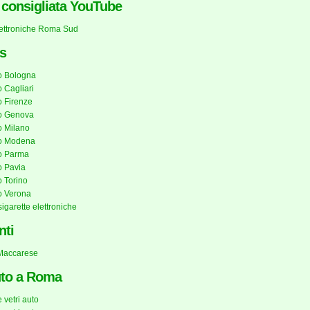
a consigliata YouTube
lettroniche Roma Sud
s
o Bologna
 Cagliari
 Firenze
o Genova
 Milano
o Modena
o Parma
 Pavia
 Torino
o Verona
sigarette elettroniche
nti
 Maccarese
uto a Roma
 vetri auto