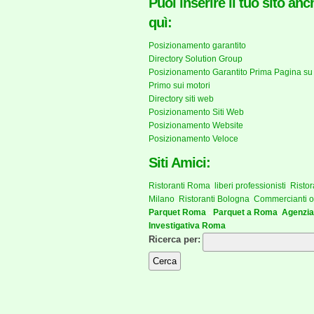
Puoi inserire il tuo sito anc
quì:
Posizionamento garantito
Directory Solution Group
Posizionamento Garantito Prima Pagina su
Primo sui motori
Directory siti web
Posizionamento Siti Web
Posizionamento Website
Posizionamento Veloce
Siti Amici:
Ristoranti Roma
,
liberi professionisti
,
Ristor
Milano
,
Ristoranti Bologna
,
Commercianti o
Parquet Roma
-
Parquet a Roma
,
Agenzia
Investigativa Roma
Ricerca per: