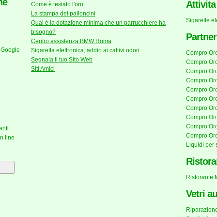
he
Attivit
Come è testato l'oro
La stampa dei palloncini
Sigarette e
Qual è la dotazione minima che un parrucchiere ha
bisogno?
Partner
Centro assistenza BMW Roma
 Google
Sigaretta elettronica, addio ai cattivi odori
Compro Or
Segnala il tuo Sito Web
Compro Oro
Siti Amici
Compro Oro
Compro Or
Compro Oro
Compro Or
Compro Or
Compro Oro
Compro Oro
anti
Compro Or
n line
Liquidi per 
Ristora
Ristorante
Vetri a
Riparazione